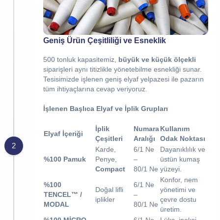
Geniş Ürün Çeşitliliği ve Esneklik
500
tonluk kapasitemiz,
büyük ve küçük ölçekli
siparişleri aynı titizlikle yönetebilme esnekliği sunar.
Tesisimizde işlenen geniş elyaf yelpazesi ile pazarın
tüm ihtiyaçlarına cevap veriyoruz.
İşlenen Başlıca Elyaf ve İplik Grupları
İplik
Numara
Kullanım
Elyaf İçeriği
Çeşitleri
Aralığı
Odak Noktası
2
Karde,
6/1
Ne
Dayanıklılık ve
%100 Pamuk
Penye,
–
üstün kumaş
Compact
80/1
Ne
yüzeyi.
Konfor, nem
%100
6/1
Ne
Doğal lifli
yönetimi ve
TENCEL™ /
–
iplikler
çevre dostu
MODAL
80/1
Ne
üretim.
%100 MİCRO
6/1
Ne
Lüks, ipeksi