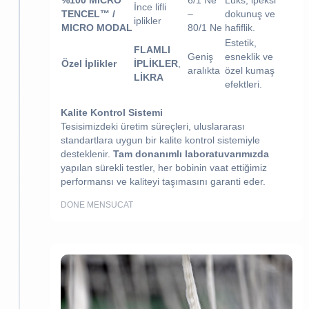
İnce lifli
TENCEL™ /
–
dokunuş ve
iplikler
MICRO MODAL
80/1
Ne
hafiflik.
Estetik,
FLAMLI
Geniş
esneklik ve
Özel İplikler
İPLİKLER
,
aralıkta
özel kumaş
LİKRA
efektleri.
Kalite Kontrol Sistemi
Tesisimizdeki üretim süreçleri, uluslararası
standartlara uygun bir kalite kontrol sistemiyle
desteklenir.
Tam donanımlı laboratuvarımızda
yapılan sürekli testler, her bobinin vaat ettiğimiz
performansı ve kaliteyi taşımasını garanti eder.
DONE MENSUCAT